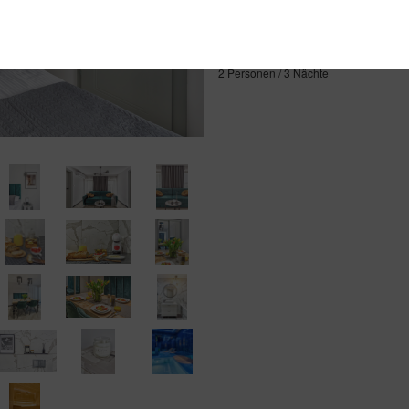
3.460,84 zł
2 Personen / 3 Nächte