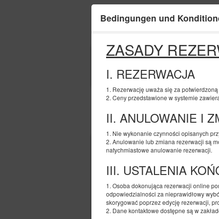
Bedingungen und Kondition
ZASADY REZER
ANFANG
09
I. REZERWACJA
AUGUST
2026
1. Rezerwację uważa się za potwierdzoną z 
2. Ceny przedstawione w systemie zawiera
II. ANULOWANIE I 
Wählen Sie ein Angebot
1. Nie wykonanie czynności opisanych pr
2. Anulowanie lub zmiana rezerwacji są mo
natychmiastowe anulowanie rezerwacji.
III. USTALENIA KO
1. Osoba dokonująca rezerwacji online p
odpowiedzialności za nieprawidłowy wybó
skorygować poprzez edycję rezerwacji, pro
2. Dane kontaktowe dostępne są w zakładce