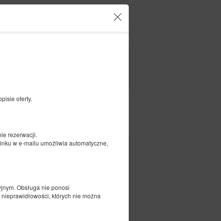
o und Ihre Reservierungen
DE
zł
|
FILTER
isie oferty.
Bezahlen für
e rezerwacji.
 linku w e-mailu umożliwia automatyczne,
yjnym. Obsługa nie ponosi
 nieprawidłowości, których nie można
 Ausklappbares