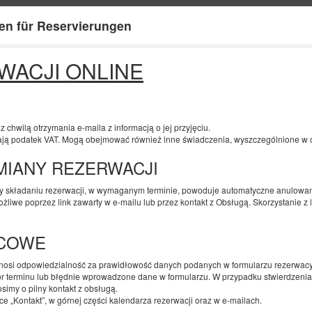
en für Reservierungen
Informationen über uns
Ihr Kont
WACJI ONLINE
ENDE
ANZAHL DER PERSONEN
2
12
AUGUST
2026
PERS.
chwilą otrzymania e-maila z informacją o jej przyjęciu.
ją podatek VAT. Mogą obejmować również inne świadczenia, wyszczególnione w op
ZMIANY REZERWACJI
Geben Sie Ihre Reservierung an
Bestätigen Sie Ihre Reservierung
zy składaniu rezerwacji, w wymaganym terminie, powoduje automatyczne anulowani
żliwe poprzez link zawarty w e-mailu lub przez kontakt z Obsługą. Skorzystanie z
Weißer König
ŃCOWE
Verfügbare Nummer: 1
2
6 Personen
Größe 47,00 m
onosi odpowiedzialność za prawidłowość danych podanych w formularzu rezerwac
r terminu lub błędnie wprowadzone dane w formularzu. W przypadku stwierdzenia
2 Schlafzimmer
simy o pilny kontakt z obsługą.
2 große Doppelbetten (Queen), 1
 „Kontakt”, w górnej części kalendarza rezerwacji oraz w e-mailach.
Sofa