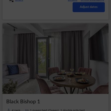
Adjust dates
Black Bishop 1
4 pers.
1 queen bed (Queen), 1 double sofa bed