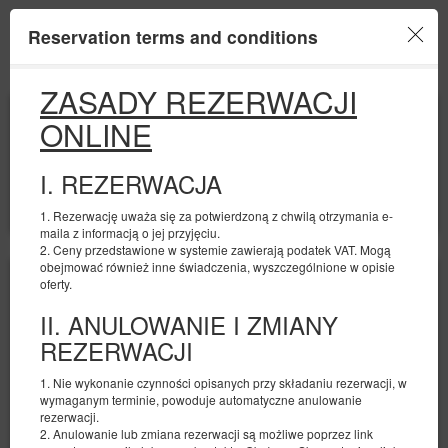
Reservation terms and conditions
Menu
ZASADY REZERWACJI
BEGINNING
END
ONLINE
09
12
AUGUST
AUGUST
2026
2026
I. REZERWACJA
NUMBER OF GUESTS
2
FILTERS
1. Rezerwację uważa się za potwierdzoną z chwilą otrzymania e-
maila z informacją o jej przyjęciu.
2. Ceny przedstawione w systemie zawierają podatek VAT. Mogą
obejmować również inne świadczenia, wyszczególnione w opisie
oferty.
II. ANULOWANIE I ZMIANY
REZERWACJI
1. Nie wykonanie czynności opisanych przy składaniu rezerwacji, w
wymaganym terminie, powoduje automatyczne anulowanie
rezerwacji.
2. Anulowanie lub zmiana rezerwacji są możliwe poprzez link