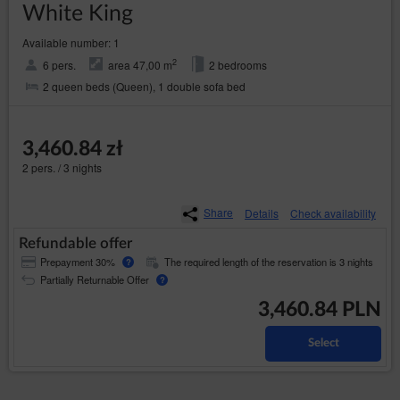
White King
Available number: 1
2
6 pers.
area 47,00 m
2 bedrooms
2 queen beds (Queen), 1 double sofa bed
3,460.84 zł
2 pers. / 3 nights
Share
Details
Check availability
Refundable offer
Prepayment 30%
The required length of the reservation is 3 nights
?
Partially Returnable Offer
?
3,460.84 PLN
Select