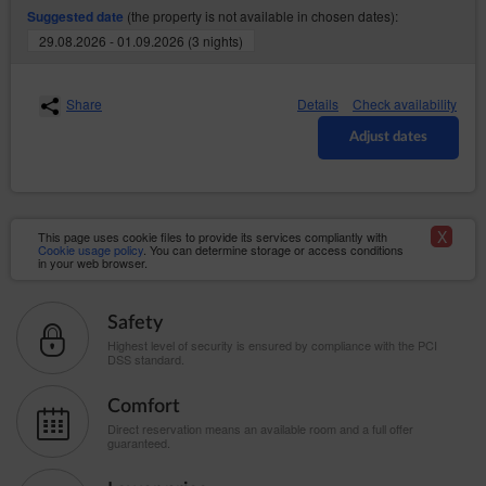
(the property is not available in chosen dates):
Suggested date
29.08.2026 - 01.09.2026 (3 nights)
Share
Details
Check availability
Adjust dates
X
This page uses cookie files to provide its services compliantly with
Cookie usage policy
. You can determine storage or access conditions
in your web browser.
Safety
Highest level of security is ensured by compliance with the PCI
DSS standard.
Comfort
Direct reservation means an available room and a full offer
guaranteed.