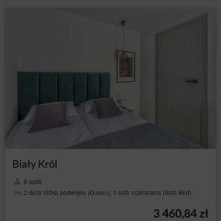
zaakceptowanych w procesie składania zamówienia w
Elektronicznym Formularzu Rezerwacji.
REKLAMACJE
W przypadku stwierdzenia niezgodnego z Umową
świadczenia usług, wszelkie reklamacje Gość powinien
zgłosić na piśmie lub w formie wiadomości e-mail w
terminie 14 dni od dnia zakończenia pobytu.
Reklamacja powinna zawierać dane Gościa: imię,
nazwisko, adres poczty e-mail podany podczas
rezerwacji, wskazanie problemu.
Usługodawca rozpatruje reklamację w terminie 14 dni
od jej otrzymania, o czym informuje Gościa w tej samej
formie: pisemnej lub elektronicznej.
Jeżeli informacje podane w reklamacji wymagają
uzupełnienia, Usługodawca zwróci się o ich
uzupełnienie w terminie wyznaczonym do rozpoznania
Biały Król
reklamacji. Termin, o którym mowa w pkt 3 biegnie dla
Usługodawcy od momentu otrzymania uzupełnionej
6 osób
reklamacji.
2 duże łóżka podwójne (Queen), 1 sofa rozkładana (Sofa Bed)
W wypadku odmowy uwzględnienia reklamacji
Usługodawca jest obowiązany szczegółowo uzasadnić
3 460,84 zł
na piśmie lub w formie elektronicznej przyczyny