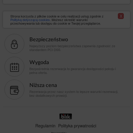
X
Strona korzysta z plików cookie w celu realizacji usług zgodnie z
Polityką dotyczącą cookies
. Możesz określić warunki
przechowywania lub dostępu do cookie w Twojej przeglądarce.
Bezpieczeństwo
Najwyższy poziom bezpieczeństwa zapewnia zgodność ze
standardem PCI DSS.
Wygoda
Bezpośrednia rezerwacja to gwarancja dostępności pokoju i
pełna oferta.
Niższa cena
Rezerwacja przez nasz system to lepsze warunki rezerwacji,
bez dodatkowych prowizji.
Regulamin
Polityka prywatności