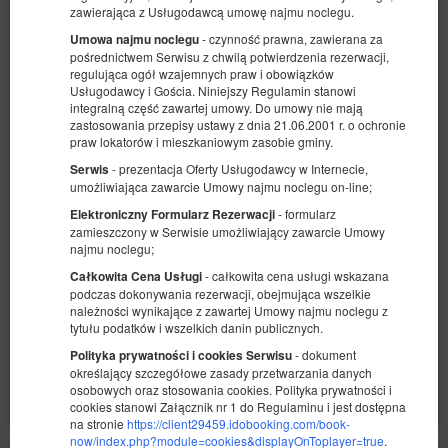
zawierająca z Usługodawcą umowę najmu noclegu.
- czynność prawna, zawierana za
Umowa najmu noclegu
pośrednictwem Serwisu z chwilą potwierdzenia rezerwacji,
regulująca ogół wzajemnych praw i obowiązków
Usługodawcy i Gościa. Niniejszy Regulamin stanowi
integralną część zawartej umowy. Do umowy nie mają
zastosowania przepisy ustawy z dnia 21.06.2001 r. o ochronie
praw lokatorów i mieszkaniowym zasobie gminy.
Czarny Goniec 2
- prezentacja Oferty Usługodawcy w Internecie,
Serwis
Dostępna liczba: 1
umożliwiająca zawarcie Umowy najmu noclegu on-line;
2
4 osoby
pow. 31,00 m
1 sypialnia
- formularz
Elektroniczny Formularz Rezerwacji
1 duże łóżko podwójne (Queen), 1 sofa rozkładana (Sofa Bed)
zamieszczony w Serwisie umożliwiający zawarcie Umowy
najmu noclegu;
2 825,67 zł
- całkowita cena usługi wskazana
Całkowita Cena Usługi
2 osoby / 3 noce
podczas dokonywania rezerwacji, obejmująca wszelkie
należności wynikające z zawartej Umowy najmu noclegu z
tytułu podatków i wszelkich danin publicznych.
Udostępnij
Szczegóły
Dostępność
- dokument
Polityka prywatności i cookies Serwisu
określający szczegółowe zasady przetwarzania danych
Pokaż oferty
osobowych oraz stosowania cookies. Polityka prywatności i
cookies stanowi Załącznik nr 1 do Regulaminu i jest dostępna
na stronie
https://client29459.idobooking.com/book-
now/index.php?module=cookies&displayOnToplayer=true
.