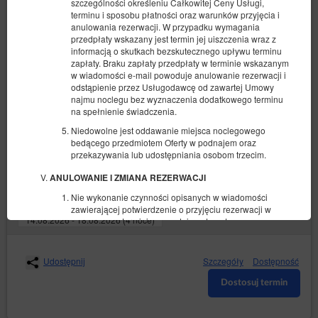
szczególności określeniu Całkowitej Ceny Usługi,
terminu i sposobu płatności oraz warunków przyjęcia i
anulowania rezerwacji. W przypadku wymagania
przedpłaty wskazany jest termin jej uiszczenia wraz z
informacją o skutkach bezskutecznego upływu terminu
zapłaty. Braku zapłaty przedpłaty w terminie wskazanym
w wiadomości e-mail powoduje anulowanie rezerwacji i
odstąpienie przez Usługodawcę od zawartej Umowy
najmu noclegu bez wyznaczenia dodatkowego terminu
Biały Skoczek
na spełnienie świadczenia.
Niedowolne jest oddawanie miejsca noclegowego
2 osoby
1 bardzo duże łóżko podwójne (King)
bedącego przedmiotem Oferty w podnajem oraz
przekazywania lub udostępniania osobom trzecim.
2 737,76 zł
ANULOWANIE I ZMIANA REZERWACJI
Nie wykonanie czynności opisanych w wiadomości
(obiekt niedostępny w wybranym terminie):
Proponowany inny termin
zawierającej potwierdzenie o przyjęciu rezerwacji w
14.08.2026 - 18.08.2026 (4 noce)
wymaganym terminie powoduje automatyczne
anulowanie rezerwacji i odstąpienie przez Usługodawcę
od zawartej Umowy bez wyznaczenia dodatkowego
terminu na spełnienie świadczenia.
Udostępnij
Szczegóły
Dostępność
Anulowanie lub zmiana rezerwacji są możliwe poprzez
Dostosuj termin
link zawarty w e-mailu lub przez kontakt z Obsługą.
Skorzystanie z linku w e-mailu umożliwia automatyczne,
natychmiastowe anulowanie rezerwacji na warunkach