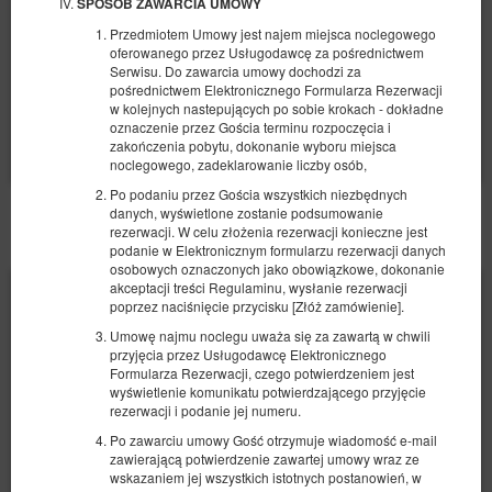
SPOSÓB ZAWARCIA UMOWY
3 104,45 zł
Przedmiotem Umowy jest najem miejsca noclegowego
2 osoby / 3 noce
oferowanego przez Usługodawcę za pośrednictwem
Serwisu. Do zawarcia umowy dochodzi za
pośrednictwem Elektronicznego Formularza Rezerwacji
Udostępnij
Szczegóły
Dostępność
w kolejnych nastepujących po sobie krokach - dokładne
oznaczenie przez Gościa terminu rozpoczęcia i
Pokaż oferty
zakończenia pobytu, dokonanie wyboru miejsca
noclegowego, zadeklarowanie liczby osób,
Po podaniu przez Gościa wszystkich niezbędnych
danych, wyświetlone zostanie podsumowanie
POZOSTAŁE OFERTY
rezerwacji. W celu złożenia rezerwacji konieczne jest
podanie w Elektronicznym formularzu rezerwacji danych
osobowych oznaczonych jako obowiązkowe, dokonanie
akceptacji treści Regulaminu, wysłanie rezerwacji
poprzez naciśnięcie przycisku [Złóż zamówienie].
Umowę najmu noclegu uważa się za zawartą w chwili
przyjęcia przez Usługodawcę Elektronicznego
Formularza Rezerwacji, czego potwierdzeniem jest
wyświetlenie komunikatu potwierdzającego przyjęcie
rezerwacji i podanie jej numeru.
Po zawarciu umowy Gość otrzymuje wiadomość e-mail
zawierającą potwierdzenie zawartej umowy wraz ze
wskazaniem jej wszystkich istotnych postanowień, w