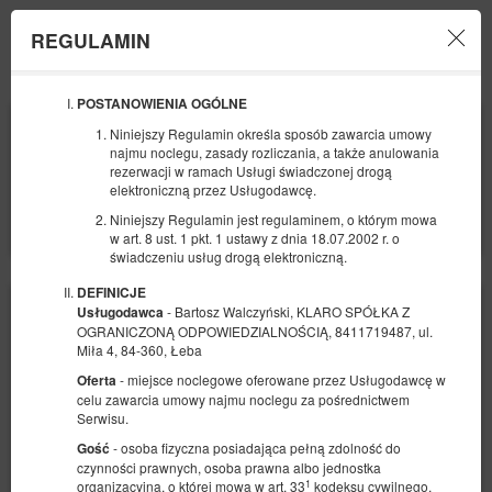
REGULAMIN
Menu
POSTANOWIENIA OGÓLNE
POCZĄTEK
KONIEC
Niniejszy Regulamin określa sposób zawarcia umowy
07
10
SIERPNIA
SIERPNIA
najmu noclegu, zasady rozliczania, a także anulowania
2026
2026
rezerwacji w ramach Usługi świadczonej drogą
elektroniczną przez Usługodawcę.
LICZBA OSÓB
Niniejszy Regulamin jest regulaminem, o którym mowa
2
FILTRY
w art. 8 ust. 1 pkt. 1 ustawy z dnia 18.07.2002 r. o
świadczeniu usług drogą elektroniczną.
DEFINICJE
- Bartosz Walczyński, KLARO SPÓŁKA Z
Usługodawca
OGRANICZONĄ ODPOWIEDZIALNOŚCIĄ, 8411719487, ul.
Miła 4, 84-360, Łeba
- miejsce noclegowe oferowane przez Usługodawcę w
Oferta
celu zawarcia umowy najmu noclegu za pośrednictwem
Serwisu.
- osoba fizyczna posiadająca pełną zdolność do
Gość
czynności prawnych, osoba prawna albo jednostka
1
organizacyjna, o której mowa w art. 33
kodeksu cywilnego,