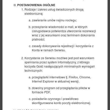
POSTANOWIENIA OGÓLNE
Rodzaje i zakres usług świadczonych drogą
elektroniczną:
zawieranie umów najmu noclegu;
przesyłanie wiadomości e-mail, w których
Usługodawca potwierdza utworzenie rezerwacji
wraz z jej warunkami oraz terminem dokonania
płatności;
zasady dokonywania rejestracji i korzystania z
Konta w ramach Serwisu.
Korzystanie ze Serwisu możliwe jest pod warunkiem
spełniania przez system informatyczny, z którego
korzysta Gość następujących minimalnych wymagań
technicznych:
przeglądarki internetowe tj. Firefox, Chrome,
Internet Explorer w aktualnej wersji,
Biała Królowa
dowolny program od przeglądania plików w
Dostępna liczba: 1
formacie PDF,
2
6 osób
pow. 37,00 m
2 sypialnie
posiadanie czynnego i prawidłowo
2 duże łóżka podwójne (Queen), 1 sofa rozkładana (Sofa Bed)
skonfigurowane konto poczty elektronicznej.